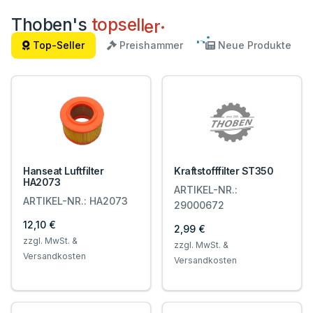
Thoben's
t
o
p
s
e
l
l
e
r
.
Top-Seller
Preishammer
Neue Produkte
Hanseat Luftfilter
Kraftstofffilter ST350
HA2073
ARTIKEL-NR.:
ARTIKEL-NR.: HA2073
29000672
12,10 €
2,99 €
zzgl. MwSt. &
zzgl. MwSt. &
Versandkosten
Versandkosten