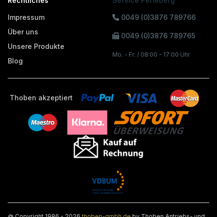
Rechtliches
Service Perleberg
Impressum
0049 (0)3876 789766
Über uns
0049 (0)3876 789765
Unsere Produkte
Mo. - Fr. / 08:00 - 17:00 Uhr
Blog
Thoben akzeptiert
@ Copyright 1986 - 2026
thoben-gmbh.de
by Thoben Antriebs- und