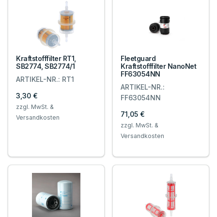
Kraftstofffilter RT1,
Fleetguard
SB2774, SB2774/1
Kraftstofffilter NanoNet
FF63054NN
ARTIKEL-NR.: RT1
ARTIKEL-NR.:
3,30 €
FF63054NN
zzgl. MwSt. &
71,05 €
Versandkosten
zzgl. MwSt. &
Versandkosten