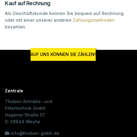
Kauf auf Rechnung
Als Geschäftskunde können Sie bequem auf Rechnung
oder mit einer unserer anderen
Zahlungsmethoden
bezahlen.
AUF UNS KÖNNEN SIE ZÄHLEN!
Zentrale
Thoben Antriebs- und
Filtertechnik GmbH
Hagener Straße 57
D-28844 Weyhe
info@thoben-gmbh.de