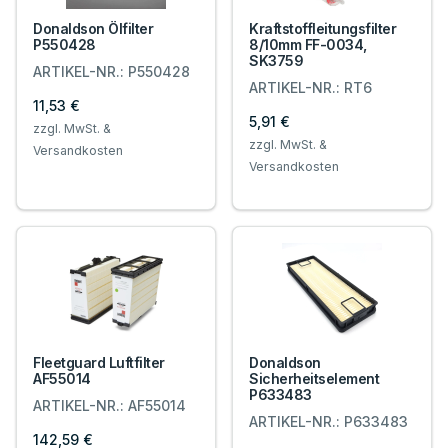
Donaldson Ölfilter
Kraftstoffleitungsfilter
P550428
8/10mm FF-0034,
SK3759
ARTIKEL-NR.: P550428
ARTIKEL-NR.: RT6
11,53 €
5,91 €
zzgl. MwSt. &
zzgl. MwSt. &
Versandkosten
Versandkosten
Fleetguard Luftfilter
Donaldson
AF55014
Sicherheitselement
P633483
ARTIKEL-NR.: AF55014
ARTIKEL-NR.: P633483
142,59 €