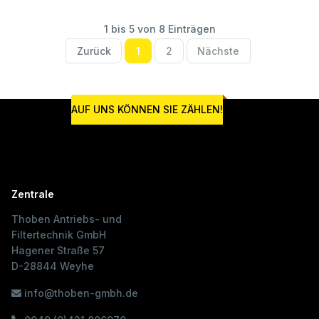
1 bis 5 von 8 Einträgen
Zurück
1
2
Nächste
AUF UNS KÖNNEN SIE ZÄHLEN!
Zentrale
Thoben Antriebs- und
Filtertechnik GmbH
Hagener Straße 57
D-28844 Weyhe
info@thoben-gmbh.de