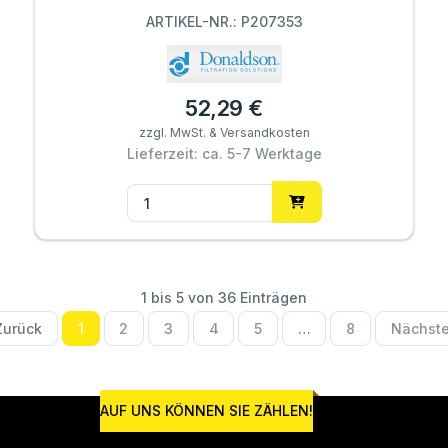
ARTIKEL-NR.: P207353
52,29 €
zzgl. MwSt. & Versandkosten
Lieferzeit: ca. 5-7 Werktage
1 bis 5 von 36 Einträgen
Zurück
1
2
3
4
5
…
8
Nächst
AUF UNS KÖNNEN SIE ZÄHLEN!