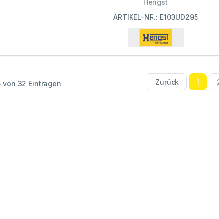
Hengst
ARTIKEL-NR.: E103UD295
Zurück
1
 5 von 32 Einträgen
Informationen
Schnelle Links
Rec
Thoben Team
KAWE Kupplungssuche
Imp
Zahlungsmethoden
Direktbestellung
Übe