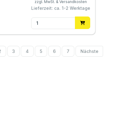
zzgl. MwSt. & Versandkosten
Lieferzeit: ca. 1-2 Werktage
2
3
4
5
6
7
Nächste
htliches
Service Perleberg
ressum
0049 (0)3876
789766
r uns