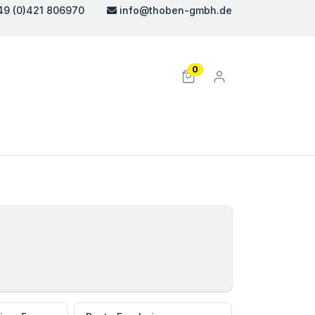
49 (0)421 806970
info@thoben-gmbh.de
0