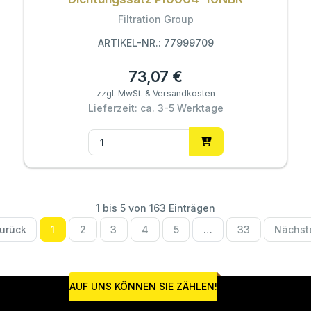
Filtration Group
ARTIKEL-NR.: 77999709
73,07 €
zzgl. MwSt. & Versandkosten
Lieferzeit: ca. 3-5 Werktage
1 bis 5 von 163 Einträgen
urück
1
2
3
4
5
…
33
Nächst
AUF UNS KÖNNEN SIE ZÄHLEN!