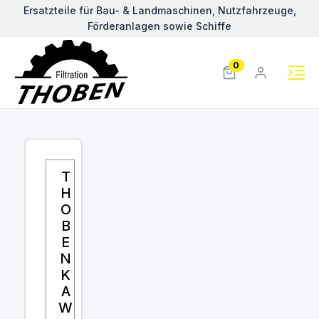
Ersatzteile für Bau- & Landmaschinen, Nutzfahrzeuge,
Förderanlagen sowie Schiffe
0
T
H
O
B
E
N
K
A
W