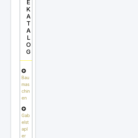
E
K
A
T
A
L
O
G
Bau
mas
chin
en
Gab
elst
apl
er