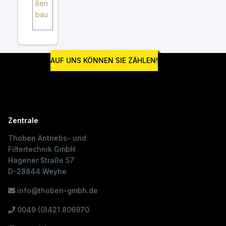
ßen
bau
AUF UNS KÖNNEN SIE ZÄHLEN!
Zentrale
Thoben Antriebs- und
Filtertechnik GmbH
Hagener Straße 57
D-28844 Weyhe
info@thoben-gmbh.de
0049 (0)421 806970