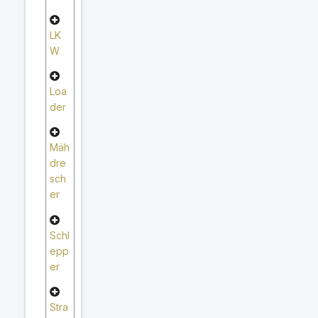
LK
W
Loa
der
Mäh
dre
sch
er
Schl
epp
er
Stra