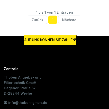
1 bis 1 von 1 Einträgen
Zurück
1
Nächste
AUF UNS KÖNNEN SIE ZÄHLEN!
Zentrale
Thoben Antriebs- und
Filtertechnik GmbH
Hagener Straße 57
D-28844 Weyhe
info@thoben-gmbh.de