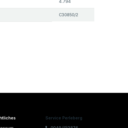
4.794
C30850/2
htliches
Service Perleberg
ressum
0049 (0)3876