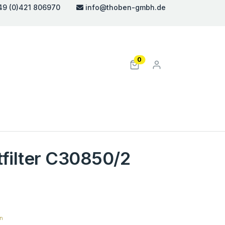
49 (0)421 806970
info@thoben-gmbh.de
0
filter C30850/2
en