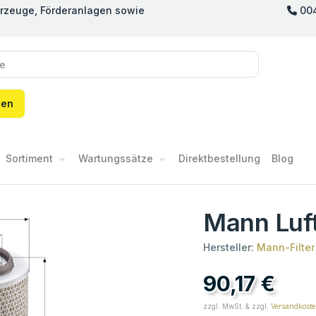
hrzeuge, Förderanlagen sowie
00
hen
Sortiment
Wartungssätze
Direktbestellung
Blog
Previous
Next
Mann Luft
Hersteller:
Mann-Filter
90,17 €
zzgl. MwSt. & zzgl.
Versandkost