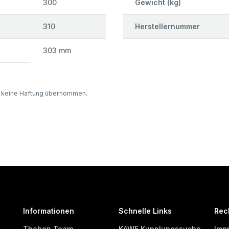
300
Gewicht (kg)
310
Herstellernummer
303 mm
d keine Haftung übernommen.
Informationen
Schnelle Links
Rec
Thoben Team
KAWE Kupplungssuche
Imp