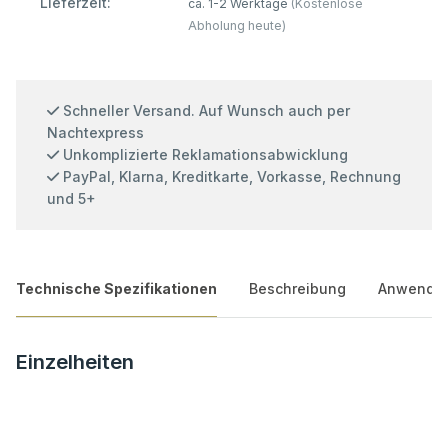
Lieferzeit:
ca. 1-2 Werktage
(Kostenlose
Abholung heute)
Schneller Versand. Auf Wunsch auch per
Nachtexpress
Unkomplizierte Reklamationsabwicklung
PayPal, Klarna, Kreditkarte, Vorkasse, Rechnung
und 5+
Technische Spezifikationen
Beschreibung
Anwendun
Einzelheiten