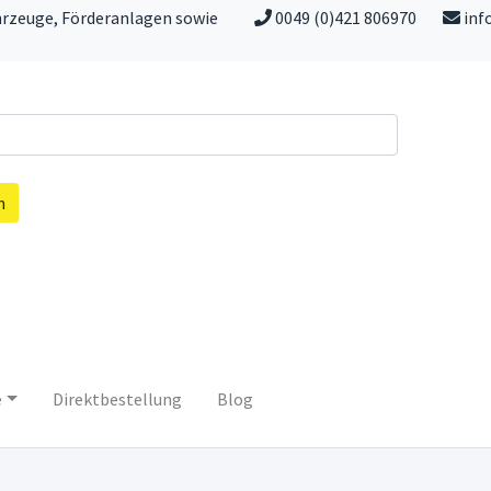
hrzeuge, Förderanlagen sowie
0049 (0)421 806970
inf
n
e
Direktbestellung
Blog