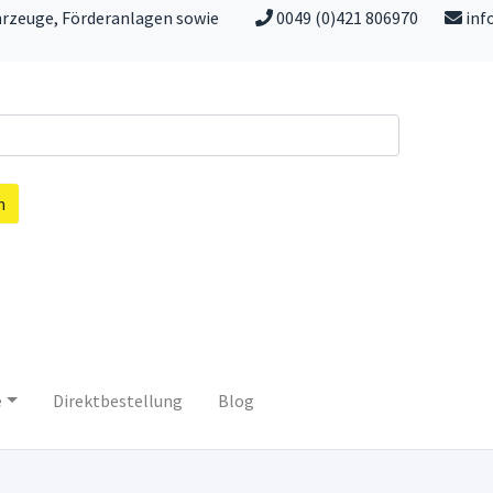
hrzeuge, Förderanlagen sowie
0049 (0)421 806970
inf
n
e
Direktbestellung
Blog