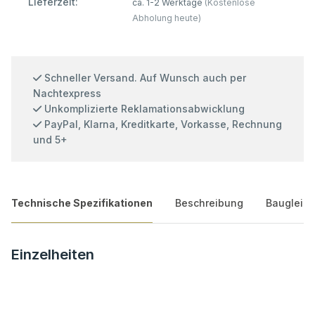
Lieferzeit:
ca. 1-2 Werktage
(Kostenlose
Abholung heute)
Schneller Versand. Auf Wunsch auch per
Nachtexpress
Unkomplizierte Reklamationsabwicklung
PayPal, Klarna, Kreditkarte, Vorkasse, Rechnung
und 5+
Technische Spezifikationen
Beschreibung
Baugleich
Einzelheiten