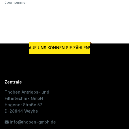
übernommen.
AUF UNS KÖNNEN SIE ZÄHLEN!
Zentrale
Thoben Antriebs- und
Filtertechnik GmbH
Hagener Straße 57
D-28844 Weyhe
info@thoben-gmbh.de